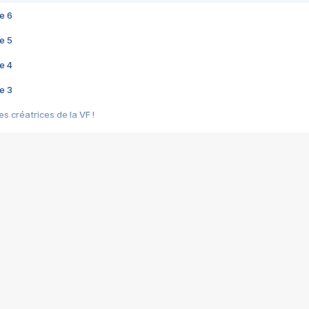
e 6
e 5
e 4
e 3
s créatrices de la VF !
e 2
e 1
e Mektoub My Love arrive enfin ! Rencontre avec Shaïn Boumedine et Sal
i : après Toni en famille
elle réalise le bouleversant Dites lui que je l'aime
ais ! Rencontre autour de Vie privée de Rebecca Zlotowski
 de Marguerite, Grave... Rencontre avec Ella Rumpf