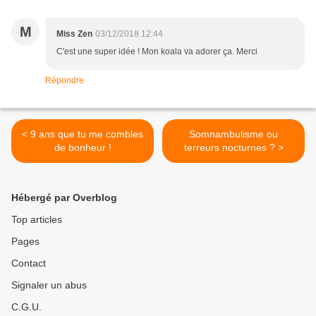
M
Miss Zen
03/12/2018 12:44
C'est une super idée ! Mon koala va adorer ça. Merci
Répondre
< 9 ans que tu me combles
Somnambulisme ou
de bonheur !
terreurs nocturnes ? >
Hébergé par Overblog
Top articles
Pages
Contact
Signaler un abus
C.G.U.