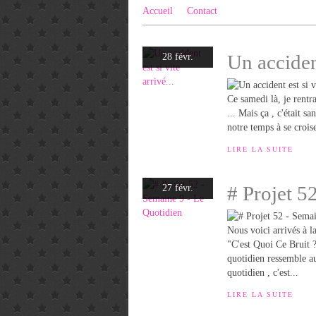
Accueil
Contact
Un accident
28 févr.
Ce samedi là, je rentra
... Mais ça , c'était s
notre temps à se crois
LIRE LA SUITE
# Projet 5
27 févr.
Nous voici arrivés à 
"C'est Quoi Ce Bruit ?
quotidien ressemble au
quotidien , c'est...
LIRE LA SUITE