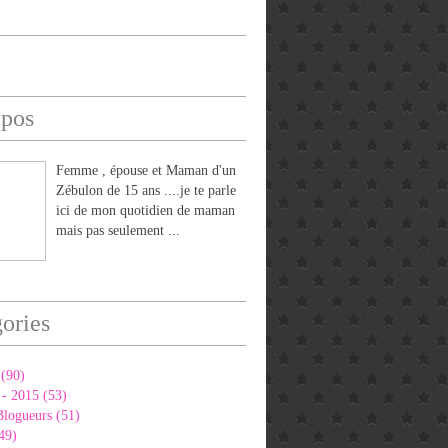
opos
Femme , épouse et Maman d'un
Zébulon de 15 ans ....je te parle
ici de mon quotidien de maman
mais pas seulement ...
ories
(90)
 - 2015 (53)
Blogueurs (51)
49)