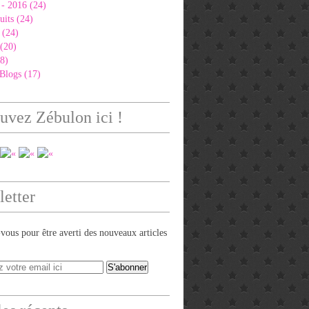
 - 2016 (24)
uits (24)
 (24)
 (20)
8)
Blogs (17)
uvez Zébulon ici !
etter
ous pour être averti des nouveaux articles