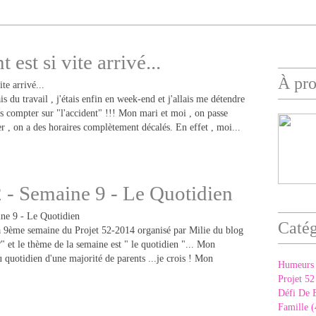
 est si vite arrivé...
À pr
is du travail , j'étais enfin en week-end et j'allais me détendre
ans compter sur "l'accident" !!! Mon mari et moi , on passe
er , on a des horaires complètement décalés. En effet , moi...
2 - Semaine 9 - Le Quotidien
Catég
la 9ème semaine du Projet 52-2014 organisé par Milie du blog
" et le thème de la semaine est " le quotidien "... Mon
 quotidien d'une majorité de parents ...je crois ! Mon
Humeurs 
Projet 52
Défi De 
Famille (