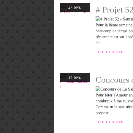
# Projet 5
27 févr.
Pour la 8ème semaine 
beaucoup de temps pour
récurrente est sur l'or
de...
LIRE LA SUITE
Concours d
14 févr.
Pour fêter l'Amour en 
nombreux à me suivre 
Comme tu le sais sûrem
propose...
LIRE LA SUITE