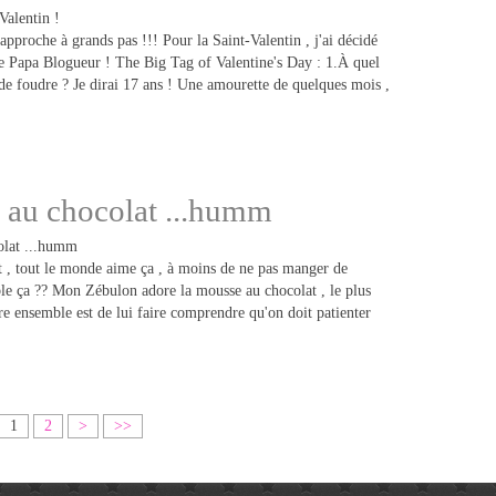
pproche à grands pas !!! Pour la Saint-Valentin , j'ai décidé
de Papa Blogueur ! The Big Tag of Valentine's Day : 1.À quel
de foudre ? Je dirai 17 ans ! Une amourette de quelques mois ,
 au chocolat ...humm
 , tout le monde aime ça , à moins de ne pas manger de
ble ça ?? Mon Zébulon adore la mousse au chocolat , le plus
e ensemble est de lui faire comprendre qu'on doit patienter
1
2
>
>>