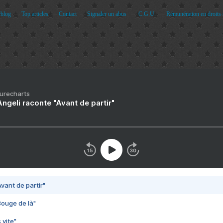
rblog
Top articles
Contact
Signaler un abus
C.G.U.
Rémunération en droits 
Purecharts
ngeli raconte "Avant de partir"
vant de partir"
Bouge de là"
 vite"