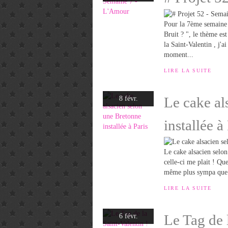
Pour la 7ème semaine 
Bruit ? ", le thème e
la Saint-Valentin , j'
moment...
LIRE LA SUITE
Le cake al
8 févr.
installée à
Le cake alsacien selon 
celle-ci me plait ! Que
même plus sympa que de
LIRE LA SUITE
Le Tag de 
6 févr.