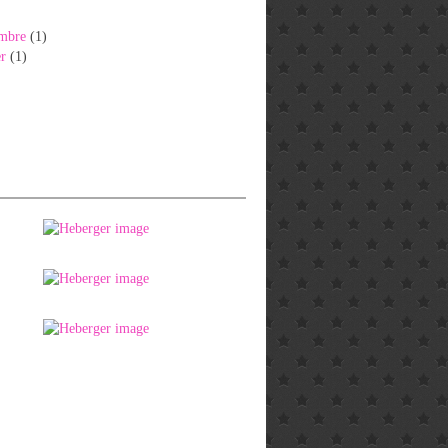
mbre
(1)
er
(1)