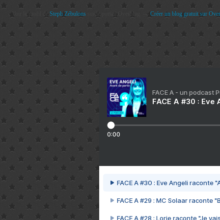
Voir le profil de
Steph Zébulons
sur le portail Overblog
Créer un blog gratuit sur Ove
FACE A - un podcast 
FACE A #30 : Eve A
0:00
FACE A #30 : Eve Angeli raconte "A
FACE A #29 : MC Solaar raconte "
FACE A #28 : Lorie raconte "Je vais