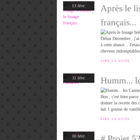
Après le li
13 févr.
français...
Début Décembre , j'ai te
à cette séance... J'éta
cheveux indomptables ,
LIRE LA SUITE
Humm... le
11 févr.
Bon , c'est bien parce
donner la recette des c
lait 1 gousse de vanil
LIRE LA SUITE
# Projet 5
10 févr.