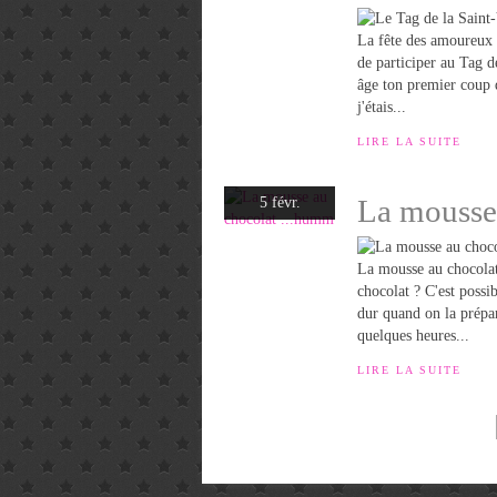
La fête des amoureux a
de participer au Tag 
âge ton premier coup 
j'étais...
LIRE LA SUITE
La mousse
5 févr.
La mousse au chocolat
chocolat ? C'est possi
dur quand on la prépar
quelques heures...
LIRE LA SUITE