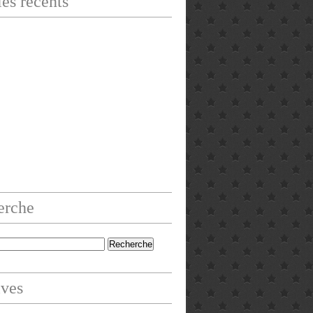
les récents
erche
ives