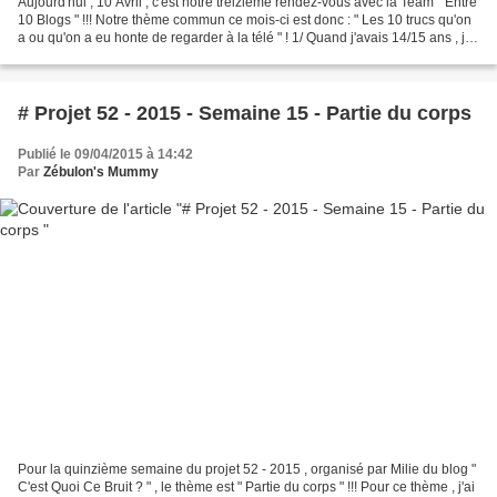
Aujourd'hui , 10 Avril , c'est notre treizième rendez-vous avec la Team " Entre
10 Blogs " !!! Notre thème commun ce mois-ci est donc : " Les 10 trucs qu'on
a ou qu'on a eu honte de regarder à la télé " ! 1/ Quand j'avais 14/15 ans , je
ne me vantais...
# Projet 52 - 2015 - Semaine 15 - Partie du corps
Publié le 09/04/2015 à 14:42
Par
Zébulon's Mummy
Pour la quinzième semaine du projet 52 - 2015 , organisé par Milie du blog "
C'est Quoi Ce Bruit ? " , le thème est " Partie du corps " !!! Pour ce thème , j'ai