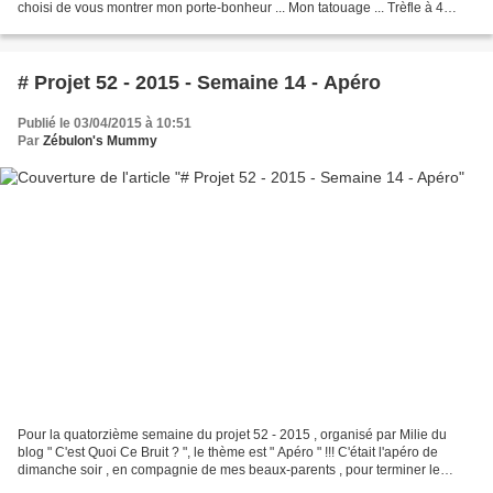
choisi de vous montrer mon porte-bonheur ... Mon tatouage ... Trèfle à 4
feuilles portant...
# Projet 52 - 2015 - Semaine 14 - Apéro
Publié le 03/04/2015 à 10:51
Par
Zébulon's Mummy
Pour la quatorzième semaine du projet 52 - 2015 , organisé par Milie du
blog " C'est Quoi Ce Bruit ? ", le thème est " Apéro " !!! C'était l'apéro de
dimanche soir , en compagnie de mes beaux-parents , pour terminer le
week-end en douceur avant une longue...