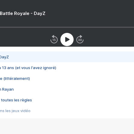
 Battle Royale - DayZ
 DayZ
 a 13 ans (et vous l'avez ignoré)
e (littéralement)
im Rayan
 toutes les règles
s les jeux vidéo
us choquant de Rockstar ? - Le scandale BULLY
e plus moche de Steam