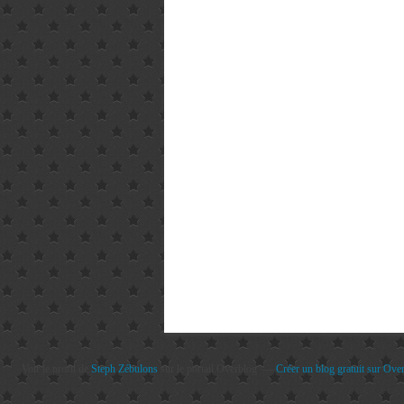
Voir le profil de
Steph Zébulons
sur le portail Overblog
Créer un blog gratuit sur Ove