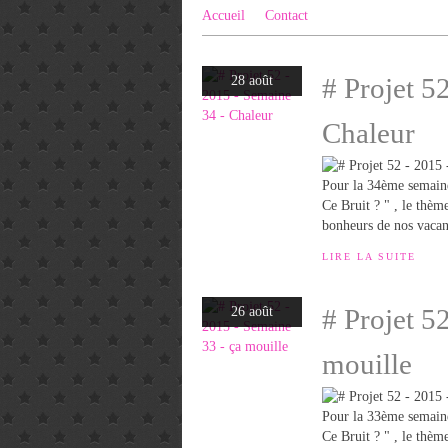
Accueil
Contact
# Projet 5
28 août
Chaleur
Pour la 34ème semaine
Ce Bruit ? " , le thème
bonheurs de nos vacanc
LIRE LA SUITE
# Projet 5
26 août
mouille
Pour la 33ème semaine
Ce Bruit ? " , le thèm