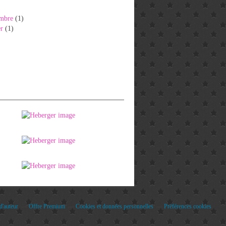
mbre
(1)
er
(1)
d'auteur
Offre Premium
Cookies et données personnelles
Préférences cookies