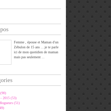
opos
Femme , épouse et Maman d'un
Zébulon de 15 ans ....je te parle
ici de mon quotidien de maman
mais pas seulement ...
ories
(90)
 - 2015 (53)
Blogueurs (51)
49)