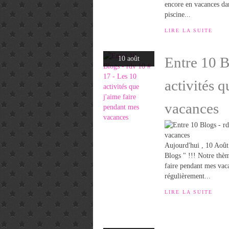
encore en vacances dan
piscine...
LIRE LA SUITE
Entre 10 B
10 août
activités 
vacances
Aujourd'hui , 10 Août
Blogs " !!! Notre thè
faire pendant mes vaca
régulièrement...
LIRE LA SUITE