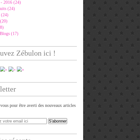
 - 2016 (24)
uits (24)
 (24)
 (20)
8)
Blogs (17)
uvez Zébulon ici !
etter
ous pour être averti des nouveaux articles