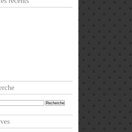
les récents
erche
ives