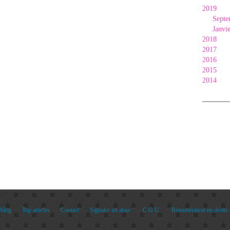
2019
Septe
Janvi
2018
2017
2016
2015
2014
rblog
Top articles
Contact
Signaler un abus
C.G.U.
Rémunération en droits 