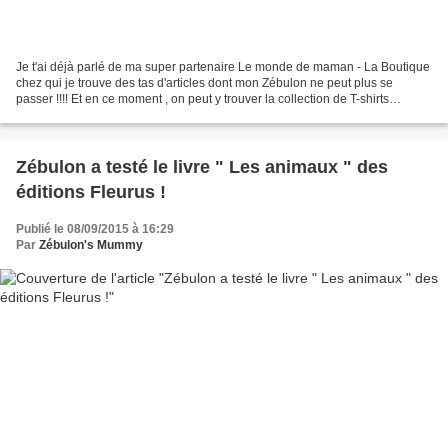
Je t'ai déjà parlé de ma super partenaire Le monde de maman - La Boutique
chez qui je trouve des tas d'articles dont mon Zébulon ne peut plus se
passer !!!! Et en ce moment , on peut y trouver la collection de T-shirts
Jurassic World !!!! Comme tu peux...
Zébulon a testé le livre " Les animaux " des
éditions Fleurus !
Publié le 08/09/2015 à 16:29
Par
Zébulon's Mummy