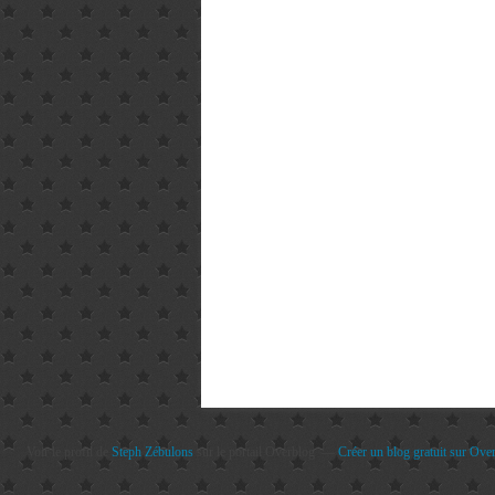
Voir le profil de
Steph Zébulons
sur le portail Overblog
Créer un blog gratuit sur Ove