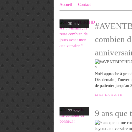
Accueil
Contact
#AVENTBI
30 nov.
combien d
anniversai
Noël approche à grands
Dès demain , l'ouvertu
de patienter jusqu'au 
LIRE LA SUITE
9 ans que 
22 nov.
Joyeux anniversaire mo