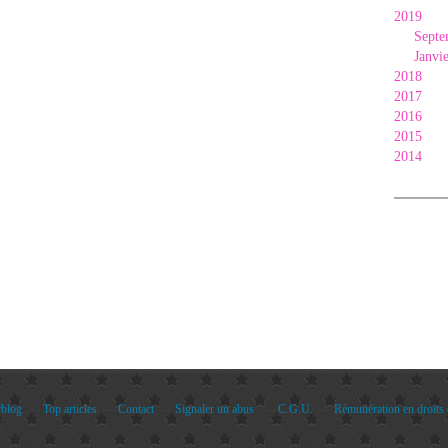
2019
Septe
Janvi
2018
2017
2016
2015
2014
rblog
Top articles
Contact
Signaler un abus
C.G.U.
Rémunération en droits 