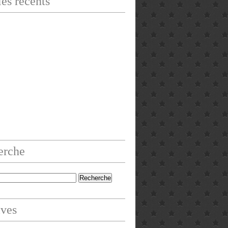
les récents
erche
ives