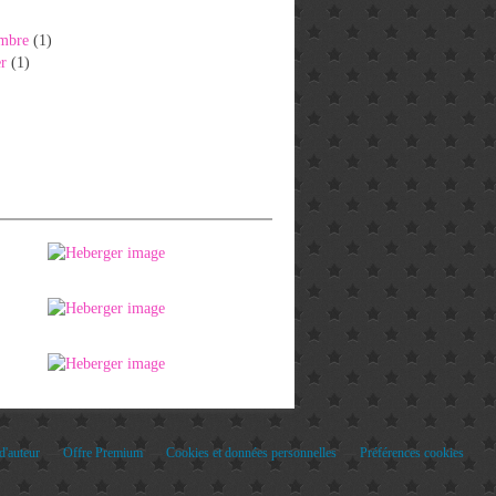
mbre
(1)
er
(1)
d'auteur
Offre Premium
Cookies et données personnelles
Préférences cookies