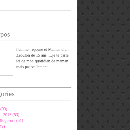
opos
Femme , épouse et Maman d'un
Zébulon de 15 ans ....je te parle
ici de mon quotidien de maman
mais pas seulement ...
ories
(90)
 - 2015 (53)
Blogueurs (51)
49)