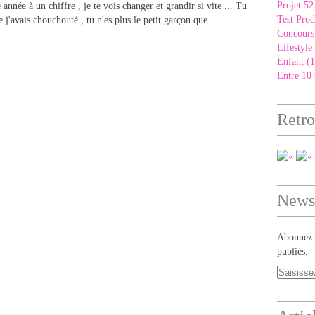
Projet 52
e année à un chiffre , je te vois changer et grandir si vite ... Tu
Test Prod
e j'avais chouchouté , tu n'es plus le petit garçon que...
Concours
Lifestyle
Enfant (1
Entre 10 
Retro
Newsl
Abonnez-v
publiés.