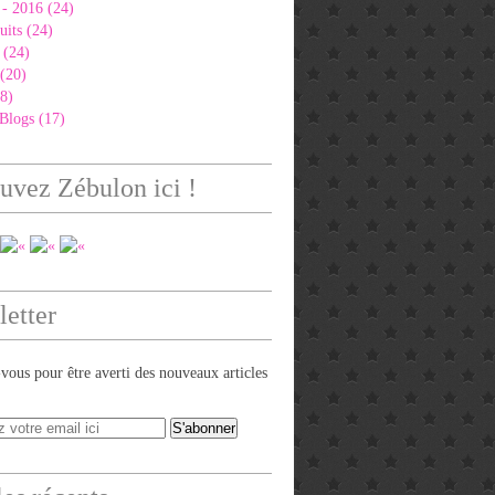
 - 2016 (24)
uits (24)
 (24)
 (20)
8)
Blogs (17)
uvez Zébulon ici !
etter
ous pour être averti des nouveaux articles