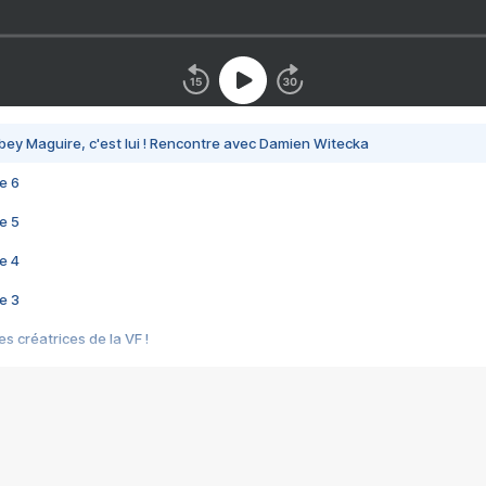
bey Maguire, c'est lui ! Rencontre avec Damien Witecka
e 6
e 5
e 4
e 3
s créatrices de la VF !
e 2
e 1
e Mektoub My Love arrive enfin ! Rencontre avec Shaïn Boumedine et Sal